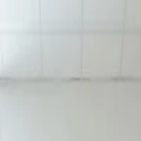
astsikring
øretime