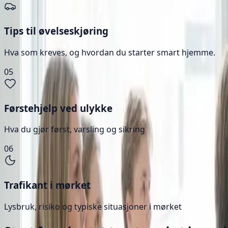
Tips til øvelseskjøring
Hva som kreves, og hvordan du starter smart hjemme.
05
Førstehjelp ved ulykke
Hva du gjør først, varsling og sikring
06
Trafikant i mørket
Lysbruk, risiko og typiske situasjoner i mørket