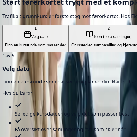
Start førerkortet trygt med et komp
Trafikalt grunnkurs
er første steg mot førerkortet. Hos Ele
1
2
Velg dato
Teori (flere samlinger)
Finn en kursrunde som passer deg
Grunnregler, samhandling og kjørepr
1
av 5
Velg dato
Finn en kursrunde som passer timeplanen din. Når du har m
Hva du lærer
Se ledige kursdatoer og velg det som passer best
Få oversikt over samlinger og hva som skjer når