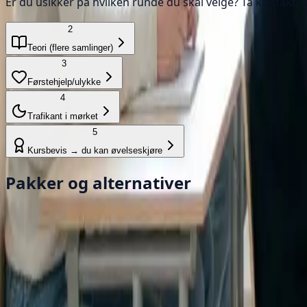
Er du usikker på hvilken runde du skal velge? Ta kontakt, s
2
Teori (flere samlinger)
3
Førstehjelp/ulykke
4
Trafikant i mørket
5
Kursbevis → du kan øvelseskjøre
Pakker og alternativer