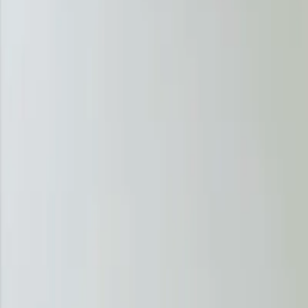
lo. På vår trafikkskole på Grefsen lærer du alt du trenger 
r