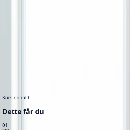
10+ år
erfaring
Trafikalt grunnkurs på
Grefsen
Ditt første steg mot førerkortet
Start førerkortet riktig med vårt trafikale grunnkurs i Os
timer.
Sertifiserte instruktører
Moderne lokaler
Fleksible kurstide
Se datoer og meld på
Spørsmål? Kontakt oss
Kursinnhold
Dette får du
01