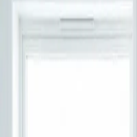
Oslo
Kurs
Trafikalt grunnkurs
Obligatorisk kurs
Trafikalt grunnkurs på
Grefsen
Ditt første steg mot førerkortet
Se datoer og meld på
Spørsmål? Kontakt oss
4.5
på Google
5000+
elever