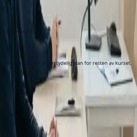
for steg
å hjelper vi deg.
eldt deg på, får du en tydelig plan for resten av kurset.
for steg