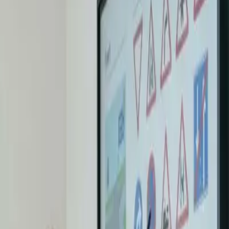
om trafikksikkerhet og førstehjelp gjennom 17 engasjerende