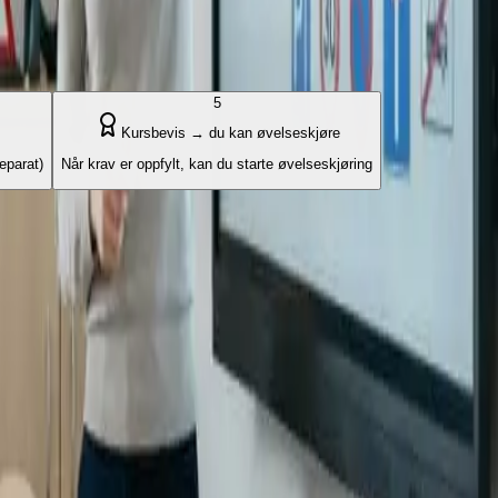
5
Kursbevis → du kan øvelseskjøre
eparat)
Når krav er oppfylt, kan du starte øvelseskjøring