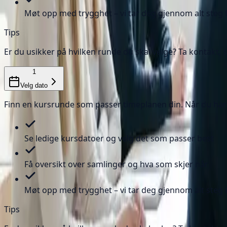
Møt opp med trygghet – vi tar deg gjennom alt steg 
Tips
Er du usikker på hvilken runde du skal velge? Ta kontakt, s
1
Velg dato
Finn en kursrunde som passer timeplanen din. Når du har m
Se ledige kursdatoer og velg det som passer best
Få oversikt over samlinger og hva som skjer når
Møt opp med trygghet – vi tar deg gjennom alt steg 
Tips