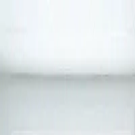
Hopp til innhold
Elevens Trafikkskole
Avdelinger
Kurs
OSLO
Kursoversikt
Trafikalt grunnkurs
Mørkedemo
Glattkjøring
L
Kom i gang
OSLO
Kjøretime
Komplett pakke klasse B
Hengerlappen
Første kj
Kalender
Priser
Om oss
OSLO
Om
Ansatte
Kontakt
Gavekort
TABSelev
Ring oss
Bestill
Søk
Ctrl K
EN
Hjem