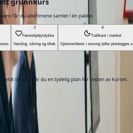
lett grunnkurs
vens får du alle timene samlet i én pakke.
3
4
Førstehjelp/ulykke
Trafikant i mørket
osess
Varsling, sikring og tiltak
Gjennomføres i sesong (eller planlegges s
eldt deg på, får du en tydelig plan for resten av kurset.